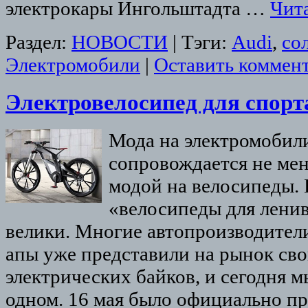
электрокары Ингольштадта …
Чит
Раздел:
НОВОСТИ
|
Тэги:
Audi
,
со
Электромобили
|
Оставить коммен
Электровелосипед для спорта
Мода на электромобили
сопровождается не ме
модой на велосипеды. 
«велосипеды для лени
велики. Многие автопроизводители,
апы уже представили на рынок св
электрических байков, и сегодня 
одном. 16 мая было официально пр