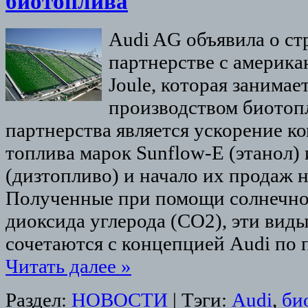
биотоплива
Audi AG объявила о ст
партнерстве с америк
Joule, которая занимае
производством биотоп
партнерства является ускорение 
топлива марок Sunflow-E (этанол)
(дизтопливо) и начало их продаж 
Полученные при помощи солнечног
диоксида углерода (CO2), эти вид
сочетаются с концепцией Audi п
Читать далее
»
Раздел:
НОВОСТИ
|
Тэги:
Audi
,
би