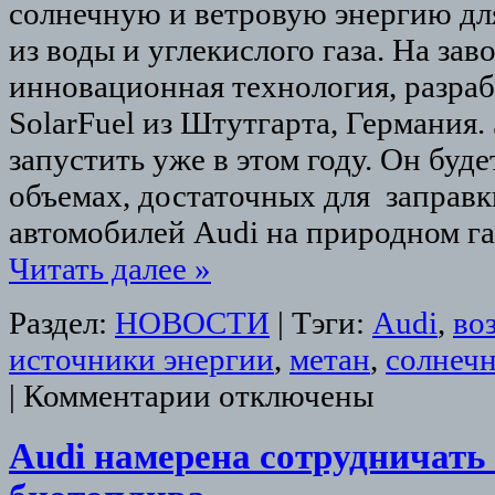
солнечную и ветровую энергию дл
из воды и углекислого газа. На зав
инновационная технология, разра
SolarFuel из Штутгарта, Германия.
запустить уже в этом году. Он буд
объемах, достаточных для заправ
автомобилей Audi на природном га
Читать далее
»
Раздел:
НОВОСТИ
|
Тэги:
Audi
,
во
источники энергии
,
метан
,
солнечн
|
Комментарии отключены
Audi намерена сотрудничать