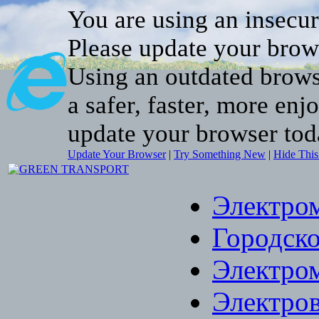
You are using an insecu
Please update your brow
Using an outdated brows
a safer, faster, more enj
update your browser tod
Update Your Browser
|
Try Something New
|
Hide Thi
Электро
Городско
Электро
Электро