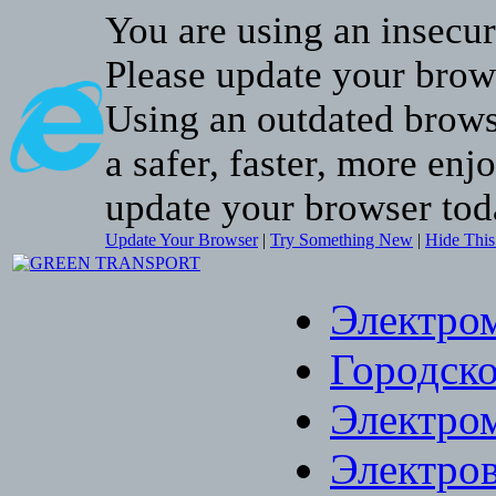
You are using an insecu
Please update your brow
Using an outdated brows
a safer, faster, more enj
update your browser tod
Update Your Browser
|
Try Something New
|
Hide Thi
Электро
Городско
Электро
Электро