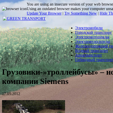
You are using an insecure version of
your web browse
Using an outdated browser makes your computer unsafe.
Update Your Browser
|
Try Something New
|
Hide Th
Электромобили
Городской транспорт
Электромотоциклы
Электровелосипеды
Железнодорожный тр
Водный транспорт
Авиатранспорт
Гибридный транспор
Грузовики-»троллейбусы» – н
компании Siemens
17.05.2012