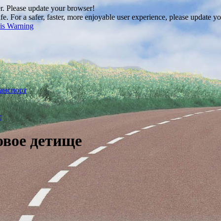
r
. Please update your browser!
 For a safer, faster, more enjoyable user experience, please update y
is Warning
анспорт
т
овое детище