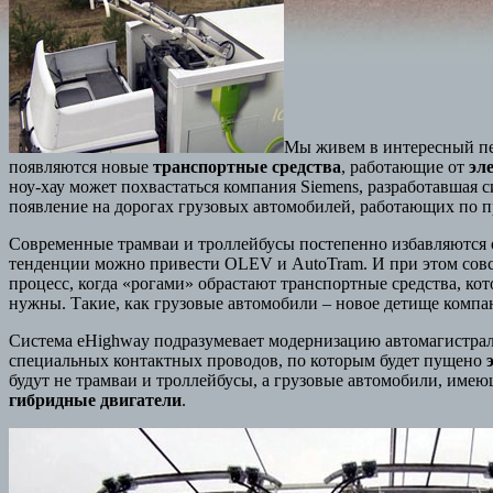
Мы живем в интересный пер
появляются новые
транспортные средства
, работающие от
эл
ноу-хау может похвастаться компания Siemens, разработавшая
появление на дорогах грузовых автомобилей, работающих по
Современные трамваи и троллейбусы постепенно избавляются о
тенденции можно привести OLEV и AutoTram. И при этом сов
процесс, когда «рогами» обрастают транспортные средства, ко
нужны. Такие, как грузовые автомобили – новое детище компа
Система eHighway подразумевает модернизацию автомагистра
специальных контактных проводов, по которым будет пущено
будут не трамваи и троллейбусы, а грузовые автомобили, им
гибридные двигатели
.