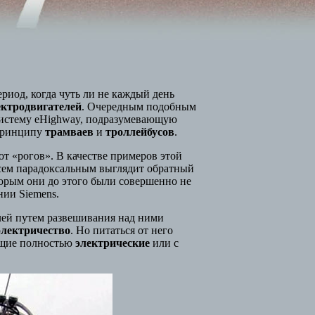
иод, когда чуть ли не каждый день
ектродвигателей
. Очередным подобным
 систему eHighway, подразумевающую
 принципу
трамваев
и
троллейбусов
.
т «рогов». В качестве примеров этой
сем парадоксальным выглядит обратный
торым они до этого были совершенно не
нии Siemens.
лей путем развешивания над ними
электричество
. Но питаться от него
еющие полностью
электрические
или с