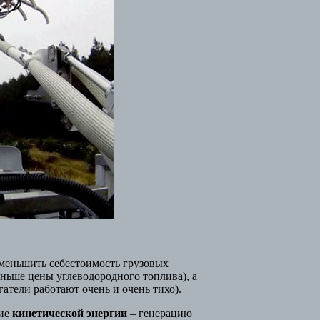
уменьшить себестоимость грузовых
еньше цены углеводородного топлива), а
атели работают очень и очень тихо).
ние
кинетической энергии
– генерацию