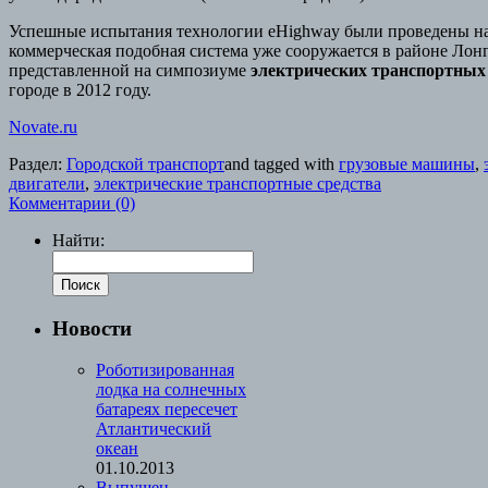
Успешные испытания технологии eHighway были проведены на 
коммерческая подобная система уже сооружается в районе Лон
представленной на симпозиуме
электрических транспортных
городе в 2012 году.
Novate.ru
Раздел:
Городской транспорт
and tagged with
грузовые машины
,
двигатели
,
электрические транспортные средства
Комментарии (0)
Найти:
Новости
Роботизированная
лодка на солнечных
батареях пересечет
Атлантический
океан
01.10.2013
Выпущен