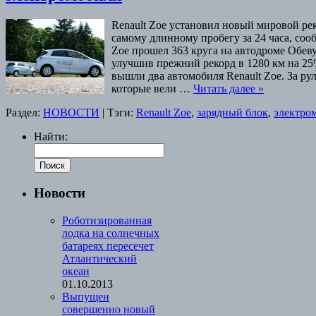
Renault Zoe установил новый мировой ре
самому длинному пробегу за 24 часа, со
Zoe прошел 363 круга на автодроме Обев
улучшив прежний рекорд в 1280 км на 25
вышли два автомобиля Renault Zoe. За рул
которые вели …
Читать далее
»
Раздел:
НОВОСТИ
|
Тэги:
Renault Zoe
,
зарядный блок
,
электро
Найти:
Новости
Роботизированная
лодка на солнечных
батареях пересечет
Атлантический
океан
01.10.2013
Выпущен
совершенно новый