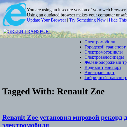
You are using an insecure version of
your web browser
Using an outdated browser makes your computer unsafe. 
Update Your Browser
|
Try Something New
|
Hide Thi
Электромобили
Городской транспорт
Электромотоциклы
Электровелосипеды
Железнодорожный тр
Водный транспорт
Авиатранспорт
Гибридный транспор
Tagged With:
Renault Zoe
Renault Zoe установил мировой рекорд 
электромобиля