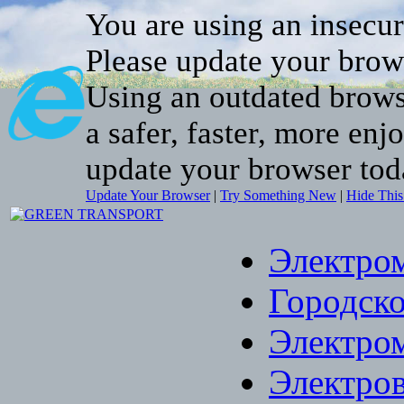
You are using an insecu
Please update your brow
Using an outdated brows
a safer, faster, more enj
update your browser tod
Update Your Browser
|
Try Something New
|
Hide Thi
Электро
Городско
Электро
Электро