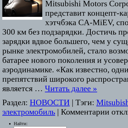
Mitsubishi Motors Cor
представит концепт-ка
хэтчбэка CA-MiEV, сп
300 км без подзарядки. Достичь пр
зарядки вдвое большего, чем у су
рынке электромобилей, стало возм
батарее нового поколения и усов
аэродинамике. «Как известно, одн
препятствий широкого распростра
является …
Читать далее
»
Раздел:
НОВОСТИ
|
Тэги:
Mitsubis
электромобиль
|
Комментарии отк
Найти: