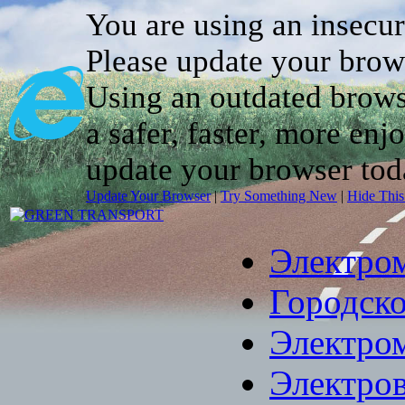
You are using an insecu
Please update your brow
Using an outdated brows
a safer, faster, more enj
update your browser tod
Update Your Browser
|
Try Something New
|
Hide Thi
Электро
Городско
Электро
Электро