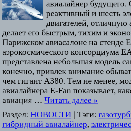
авиалайнер будущего. 
реактивный и шесть э
двигателей, отличную 
делает его быстрым, тихим и экон
Парижском авиасалоне на стенде 
аэрокосмического консорциума E
представлена небольшая модель са
конечно, привлек внимание обыват
чем гигант А380. Тем не менее, мо
авиалайнера E-Fan показывает, как
авиация …
Читать далее
»
Раздел:
НОВОСТИ
|
Тэги:
газотур
гибридный авиалайнер
,
электриче