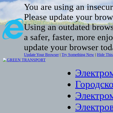
You are using an insecu
Please update your brow
Using an outdated brows
a safer, faster, more enj
update your browser tod
Update Your Browser
|
Try Something New
|
Hide Thi
Электро
Городско
Электро
Электро