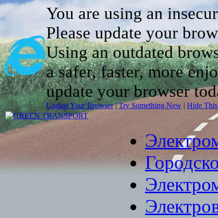
You are using an insecu
Please update your brow
Using an outdated brows
a safer, faster, more enj
update your browser tod
Update Your Browser
|
Try Something New
|
Hide Thi
Электро
Городско
Электро
Электро