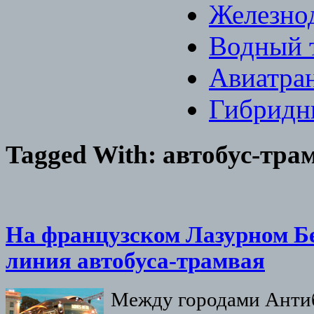
Железно
Водный 
Авиатра
Гибридн
Tagged With:
автобус-тра
На французском Лазурном Бе
линия автобуса-трамвая
Между городами Антиб