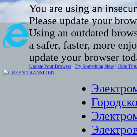
You are using an insecu
Please update your brow
Using an outdated brows
a safer, faster, more enj
update your browser tod
Update Your Browser
|
Try Something New
|
Hide Thi
Электро
Городско
Электро
Электро