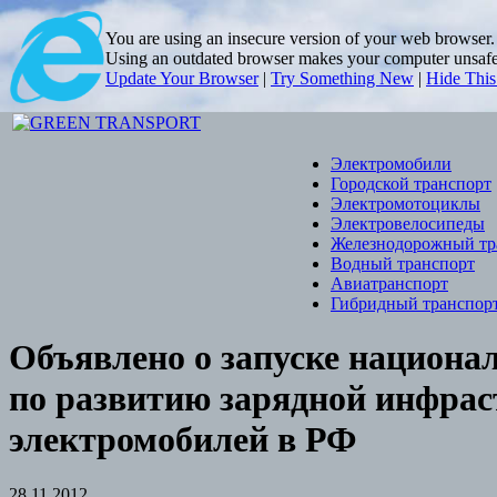
You are using an insecure version of
your web browser
Using an outdated browser makes your computer unsafe. 
Update Your Browser
|
Try Something New
|
Hide Thi
Электромобили
Городской транспорт
Электромотоциклы
Электровелосипеды
Железнодорожный тр
Водный транспорт
Авиатранспорт
Гибридный транспор
Объявлено о запуске национ
по развитию зарядной инфра
электромобилей в РФ
28.11.2012