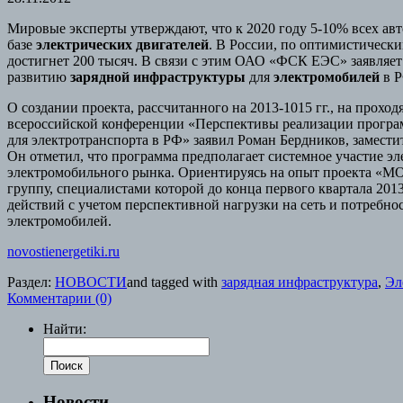
Мировые эксперты утверждают, что к 2020 году 5-10% всех авт
базе
электрических двигателей
. В России, по оптимистически
достигнет 200 тысяч. В связи с этим ОАО «ФСК ЕЭС» заявляет
развитию
зарядной инфраструктуры
для
электромобилей
в Р
О создании проекта, рассчитанного на 2013-1015 гг., на прох
всероссийской конференции «Перспективы реализации програ
для электротранспорта в РФ» заявил Роман Бердников, замести
Он отметил, что программа предполагает системное участие эл
электромобильного рынка. Ориентируясь на опыт проекта «
группу, специалистами которой до конца первого квартала 2013
действий с учетом перспективной нагрузки на сеть и потребн
электромобилей.
novostienergetiki.ru
Раздел:
НОВОСТИ
and tagged with
зарядная инфраструктура
,
Эл
Комментарии (0)
Найти:
Новости