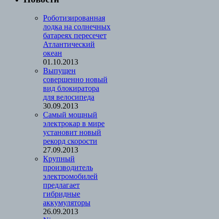
Роботизированная
лодка на солнечных
батареях пересечет
Атлантический
океан
01.10.2013
Выпущен
совершенно новый
вид блокиратора
для велосипеда
30.09.2013
Cамый мощный
электрокар в мире
установит новый
рекорд скорости
27.09.2013
Крупный
производитель
электромобилей
предлагает
гибридные
аккумуляторы
26.09.2013