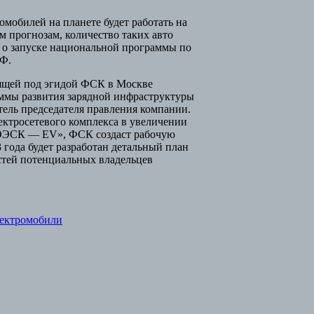
омобилей на планете будет работать на
м прогнозам, количество таких авто
 о запуске национальной программы по
Ф.
одящей под эгидой ФСК в Москве
ммы развития зарядной инфраструктуры
тель председателя правления компании.
ектросетевого комплекса в увеличении
МОЭСК — EV», ФСК создаст рабочую
 года будет разработан детальный план
остей потенциальных владельцев
ектромобили