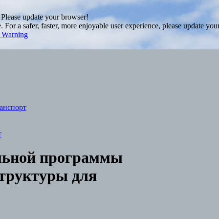
. Please update your browser!
For a safer, faster, more enjoyable user experience, please update you
s Warning
анспорт
т
альной программы
структуры для