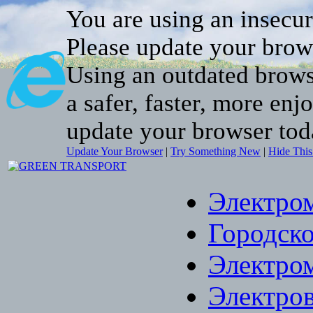
You are using an insecu
Please update your brow
Using an outdated brows
a safer, faster, more enj
update your browser tod
Update Your Browser
|
Try Something New
|
Hide Thi
Электро
Городско
Электро
Электро