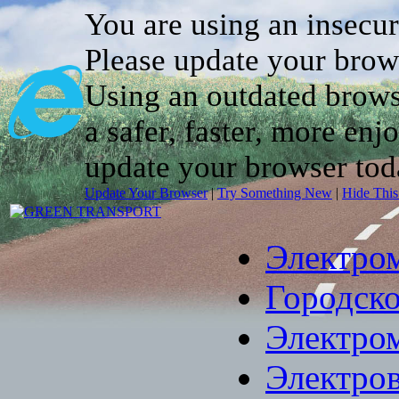
You are using an insecu
Please update your brow
Using an outdated brows
a safer, faster, more enj
update your browser tod
Update Your Browser
|
Try Something New
|
Hide Thi
Электро
Городско
Электро
Электро