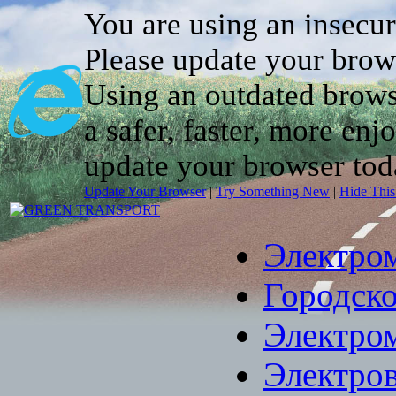
You are using an insecu
Please update your brow
Using an outdated brows
a safer, faster, more enj
update your browser tod
Update Your Browser
|
Try Something New
|
Hide Thi
Электро
Городско
Электро
Электро