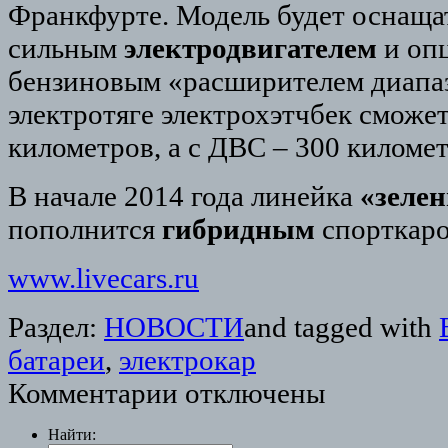
Франкфурте. Модель будет оснащат
сильным
электродвигателем
и оп
бензиновым «расширителем диапа
электротяге электрохэтчбек сможет
километров, а с ДВС – 300 километ
В начале 2014 года линейка
«зеле
пополнится
гибридным
спорткаро
www.livecars.ru
Раздел:
НОВОСТИ
and tagged with
батареи
,
электрокар
Комментарии отключены
Найти: